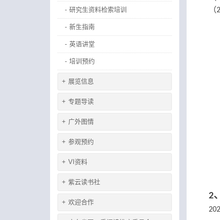
（
-
研究生资料检索培训
-
新生指南
-
英语讲堂
-
培训预约
+
展览信息
+
专题导读
+
广外图情
+
参观预约
+
VI资料
+
紫云读书社
2
+
欢迎合作
20