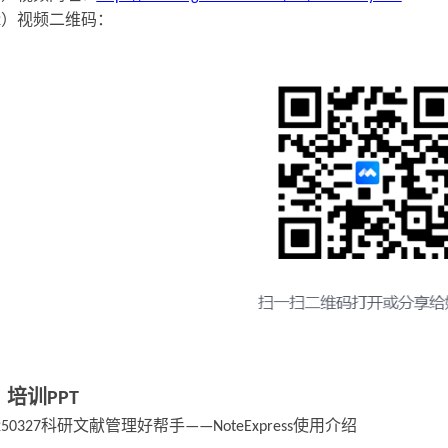
）视频二维码：
2
、培训
PPT
科研文献管理好帮手
使用介绍
250327
——NoteExpress