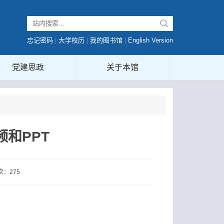
忘记密码
|
大学校历
|
我的图书馆
|
English Version
党建思政
关于本馆
视频和PPT
人次：
275