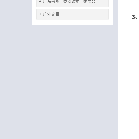
+
广东省图工委阅读推广委员会
+
广外文库
3